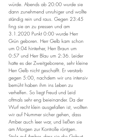
würde. Abends ab 20:00 wurde sie 
dann zunehmend unruhiger und wollte 
ständig rein und raus. Gegen 23:45 
fing sie an zu pressen und am 
3.1.2020 Punkt 0:00 wurde Herr 
Grün geboren. Herr Gelb kam schon 
um 0:04 hinterher, Herr Braun um 
0:57 und Herr Blau um 2:36. Leider 
hatte es der Zweitgeborene, sehr kleine 
Herr Gelb nicht geschafft. Er verstarb 
gegen 5:00, nachdem wir uns intensiv 
bemüht haben ihm ins Leben zu 
verhelfen. So liegt Freud und Leid 
oftmals sehr eng beieinander. Da der 
Wurf recht klein ausgefallen ist, wollten 
wir auf Nummer sicher gehen, dass 
Amber auch leer war, und ließen sie 
am Morgen zur Kontrolle röntgen. 
Stolz auf Amber, dass sie die Geburt 