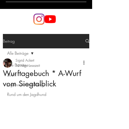
Beitrag
Alle Beiträge
Sigrid Ackert
Alle Beiträge
12 Min. Lesezeit
Wurftagebuch * A-Wurf
Zucht
vom Siegtalblick
Jagdhundeausbildung
Rund um den Jagdhund