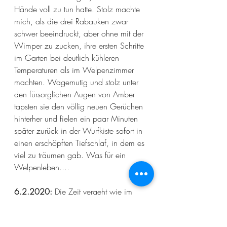
Hände voll zu tun hatte. Stolz machte 
mich, als die drei Rabauken zwar 
schwer beeindruckt, aber ohne mit der 
Wimper zu zucken, ihre ersten Schritte 
im Garten bei deutlich kühleren 
Temperaturen als im Welpenzimmer 
machten. Wagemutig und stolz unter 
den fürsorglichen Augen von Amber 
tapsten sie den völlig neuen Gerüchen 
hinterher und fielen ein paar Minuten 
später zurück in der Wurfkiste sofort in 
einen erschöpften Tiefschlaf, in dem es 
viel zu träumen gab. Was für ein 
Welpenleben....
6.2.2020:
 Die Zeit vergeht wie im 
Flug, wenn immer was los ist. Und das 
ist es tatsächlich. Die Bande wiegt jetzt 