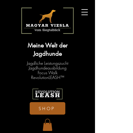
Meine Welt der
Jagdhunde
Jagdliche Leistungszucht
Jagdhundeausbildung
Focus Walk
RevolutionLEASH™
SHOP