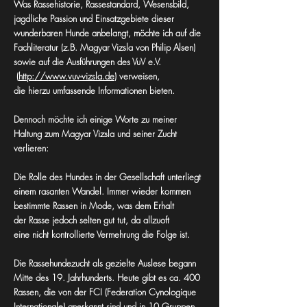
Was Rassehistorie, Rassestandard, Wesensbild,
jagdliche Passion und Einsatzgebiete dieser
wunderbaren Hunde anbelangt, möchte ich auf die
Fachliteratur (z.B. Magyar Vizsla von Philip Alsen)
sowie auf die Ausführungen des VuV e.V.
(
http://www.vuv-vizsla.de
)
verweisen,
die hierzu umfassende Informationen bieten.
Dennoch möchte ich einige Worte zu meiner
Haltung zum Magyar Vizsla und seiner Zucht
verlieren:
Die Rolle des Hundes in der Gesellschaft unterliegt
einem rasanten Wandel. Immer wieder kommen
bestimmte Rassen in Mode, was dem Erhalt
der Rasse jedoch selten gut tut, da allzuoft
eine nicht kontrollierte Vermehrung die Folge ist.
Die Rassehundezucht als gezielte Auslese begann
Mitte des 19. Jahrhunderts. Heute gibt es ca. 400
Rassen, die von der FCI (Federation Cynologique
Internationale) anerkannt sind und in 10 Gruppen