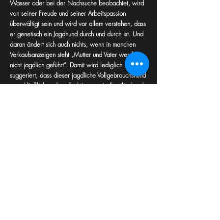
Wasser oder bei der Nachsuche beobachtet, wird
von seiner Freude und seiner Arbeitspassion
überwältigt sein und wird vor allem verstehen, dass
er genetisch ein Jagdhund durch und durch ist. Und
daran ändert sich auch nichts, wenn in manchen
Verkaufsanzeigen steht „Mutter und Vater werden
nicht jagdlich geführt“. Damit wird lediglich
suggeriert, dass dieser jagdliche Vollgebrauchshund
ausschließlich andere Funktionen wie Familienhund,
Begleiter oder gar Statussymbol übernehmen
könnte. Auf diese Weise landet er in Großstädten
und flankiert auf der Shoppingmeile die
Guccitasche oder wird mit knapp 2 Jahren im
Tierheim abgegeben, weil man nicht mehr zurecht
kommt. Natürlich ist das überspitzt ausgedrückt,
aber es trifft den Kern:
Ein Magyar Vizsla ist ein fantastischer Familienhund,
ein traumhafter Begleiter, überaus sportlich und
dazu noch unfassbar elegant. Beraubt man ihn
allerdings seiner jagdlichen Seele, dann wird man
ihm nie gerecht werden können!