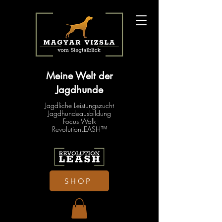
Meine Welt der
Jagdhunde
Jagdliche Leistungszucht
Jagdhundeausbildung
Focus Walk
RevolutionLEASH™
SHOP