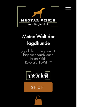
Meine Welt der
Jagdhunde
Jagdliche Leistungszucht
Jagdhundeausbildung
Focus Walk
RevolutionLEASH™
SHOP