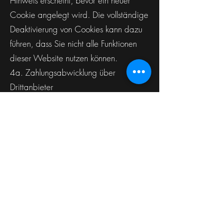
Hinweis erscheint, bevor ein neuer
Cookie angelegt wird. Die vollständige
Deaktivierung von Cookies kann dazu
führen, dass Sie nicht alle Funktionen
dieser Website nutzen können.
4a. Zahlungsabwicklung über
Drittanbieter
Für die Zahlungsabwicklung können
externe Zahlungsdienstleister (z. B. Wix
Payments, PayPal oder vergleichbare
Anbieter) eingesetzt werden. Soweit
Sie einen solchen Dienst nutzen, gelten
ergänzend die
Datenschutzbestimmungen des
jeweiligen Zahlungsdienstleisters.