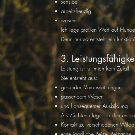
sensibel
arbeitsfreudig
wesensfest
Ich lege großen Wert auf Hunde,
Denn nur so entsteht ein funkti
3. Leistungsfähigk
Leistung ist für mich kein Zufall.
Sie entsteht aus:
gesunden Voraussetzungen
passendem Wesen
und konsequenter Ausbildung
Als Züchterin lege ich den erste
Kontakt zu verschiedenen Wilda
erste jagdliche Reize (Reizangel,