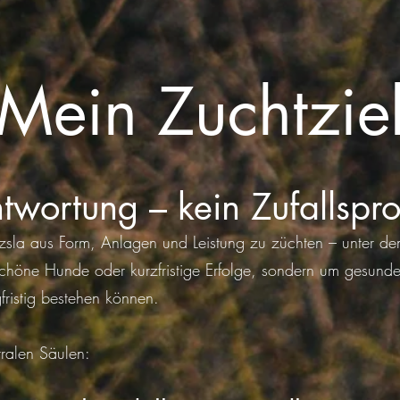
Mein Zuchtzie
ntwortung – kein Zufallspr
Vizsla aus Form, Anlagen und Leistung zu züchten – unter 
schöne Hunde oder kurzfristige Erfolge, sondern um gesunde
fristig bestehen können.
tralen Säulen: