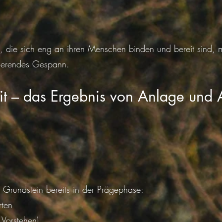
 die sich eng an ihren Menschen binden und bereit sind, m
onierendes Gespann.
eit – das Ergebnis von Anlage und
n Grundstein bereits in der Prägephase:
rten
 Vorstehen)