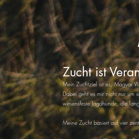
Zucht ist Vera
Mein Zuchtziel ist es, Magyar 
Dabei geht es mir nicht nur um 
wesensfeste Jagdhunde, die lang
Meine Zucht basiert auf vier zen