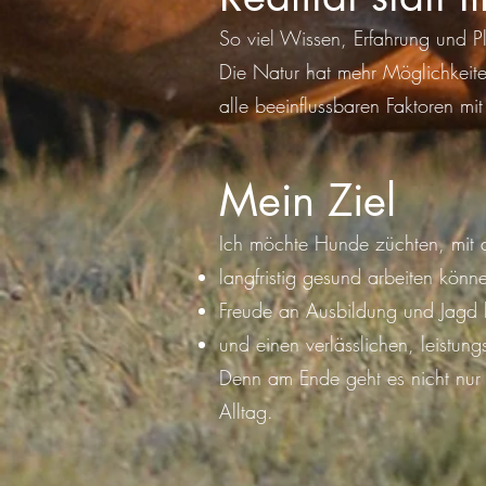
So viel Wissen, Erfahrung und P
Die Natur hat mehr Möglichkeit
alle beeinflussbaren Faktoren mi
Mein Ziel
Ich möchte Hunde züchten, mit 
langfristig gesund arbeiten könn
Freude an Ausbildung und Jagd
und einen verlässlichen, leistung
Denn am Ende geht es nicht nur
Alltag.