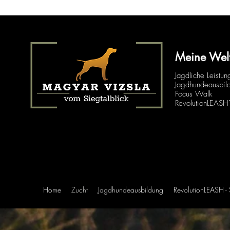
Meine Wel
Jagdliche Leistun
Jagdhundeausbil
Focus Walk
RevolutionLEAS
Home
Zucht
Jagdhundeausbildung
RevolutionLEASH -