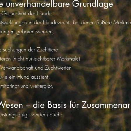
ie unverhandelbare Grundlage
die Gesundheit der Hunde.
ntwicklungen in der Hundezucht, bei denen äußere Merkmal
nkungen geboren werden.
ersuchungen der Zuchttiere
toren (nicht nur sichtbarer Merkmale)
Verwandtschaft und Zuchtwerten
 wie ein Hund aussieht,
itbringt und weitergibt.
 Wesen – die Basis für Zusammenar
leistungsfähig, sondern auch: