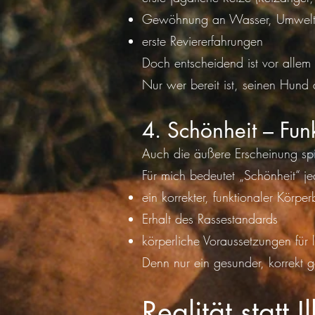
Gewöhnung an Wasser, Umwelt
erste Reviererfahrungen
Doch entscheidend ist vor alle
Nur wer bereit ist, seinen Hund 
4. Schönheit – Fun
Auch die äußere Erscheinung spie
Für mich bedeutet „Schönheit“ je
ein korrekter, funktionaler Körpe
Erhalt des Rassestandards
körperliche Voraussetzungen für la
Denn nur ein gesunder, korrekt 
Realität statt I