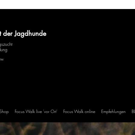
t der Jagdhunde
gszucht
dung
H™
 Shop
Focus Walk live 'vor Ort'
Focus Walk online
Empfehlungen
B