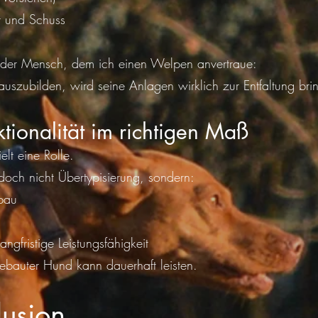
 und Schuss
m der Mensch, dem ich einen Welpen anvertraue:
auszubilden, wird seine Anlagen wirklich zur Entfaltung bri
ktionalität im richtigen Maß
lt eine Rolle.
doch nicht Übertypisierung, sondern:
rbau
ngfristige Leistungsfähigkeit
gebauter Hund kann dauerhaft leisten.
llusion