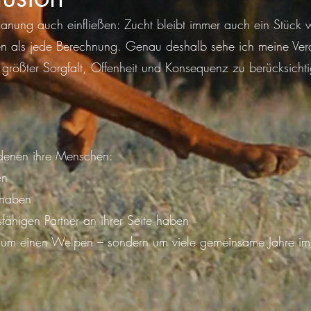
lanung auch einfließen: Zucht bleibt immer auch ein Stück 
en als jede Berechnung. Genau deshalb sehe ich meine Ver
t größter Sorgfalt, Offenheit und Konsequenz zu berücksicht
denen ihre Menschen:
en
 haben
sfähigen Partner an ihrer Seite haben
 um einen Welpen – sondern um viele gemeinsame Jahre im 