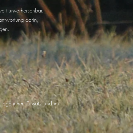
weit unvorhersehbar.
antwortung darin,
igen.
jagdlichen Einsatz und im