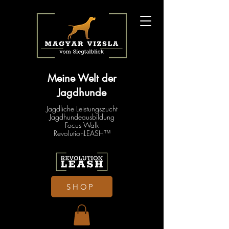
Meine Welt der
Jagdhunde
Jagdliche Leistungszucht
Jagdhundeausbildung
Focus Walk
RevolutionLEASH™
SHOP