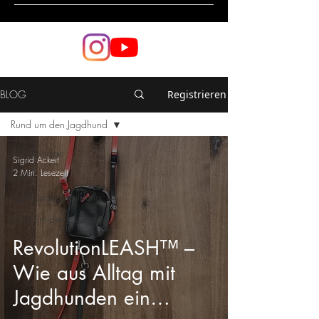
BLOG
Registrieren
Rund um den Jagdhund
Alle Beiträge
Sigrid Ackert
2 Min. Lesezeit
Zucht
Jagdhundeausbildung
Rund um den Jagdhund
RevolutionLEASH™ –
Wie aus Alltag mit
Jagdhunden ein