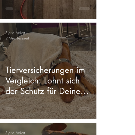
revolutionäres
Leinensystem entstand
Sigrid Ackert
2 Min. Lesezeit
Tierversicherungen im
Vergleich: Lohnt sich
der Schutz für Deinen
Liebling?
Sigrid Ackert