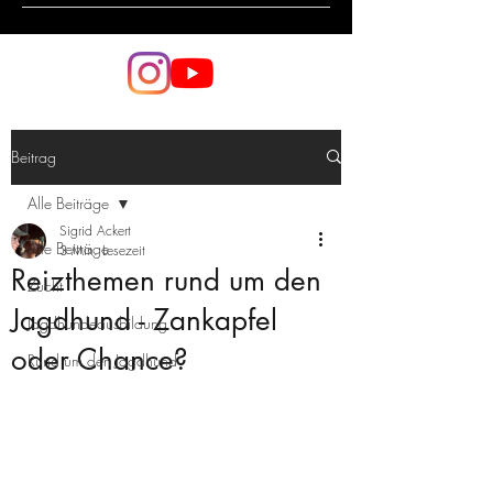
Beitrag
Alle Beiträge
Sigrid Ackert
Alle Beiträge
3 Min. Lesezeit
Reizthemen rund um den
Zucht
Jagdhund - Zankapfel
Jagdhundeausbildung
oder Chance?
Rund um den Jagdhund