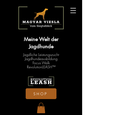
Meine Welt der
Jagdhunde
Jagdliche Leistungszucht
Jagdhundeausbildung
Focus Walk
RevolutionLEASH™
SHOP