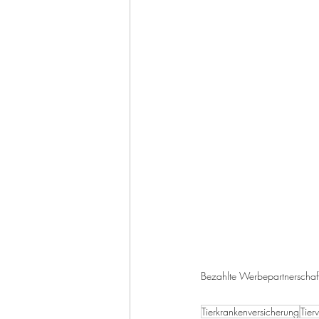
Bezahlte Werbepartnerschaf
Tierkrankenversicherung
Tier