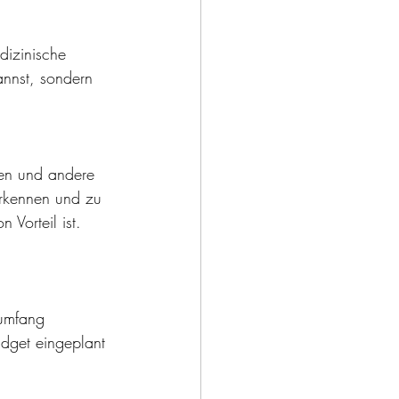
dizinische 
annst, sondern 
gen und andere 
erkennen und zu 
 Vorteil ist.
sumfang 
udget eingeplant 