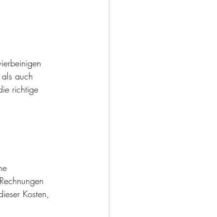
vierbeinigen 
 als auch 
ie richtige 
 
he 
 Rechnungen 
dieser Kosten, 