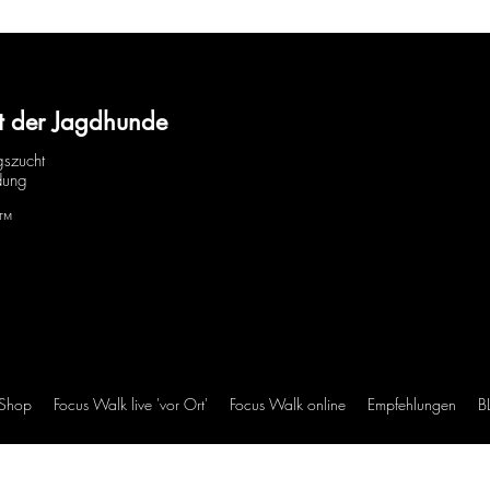
t der Jagdhunde
gszucht
dung
H™
 Shop
Focus Walk live 'vor Ort'
Focus Walk online
Empfehlungen
B