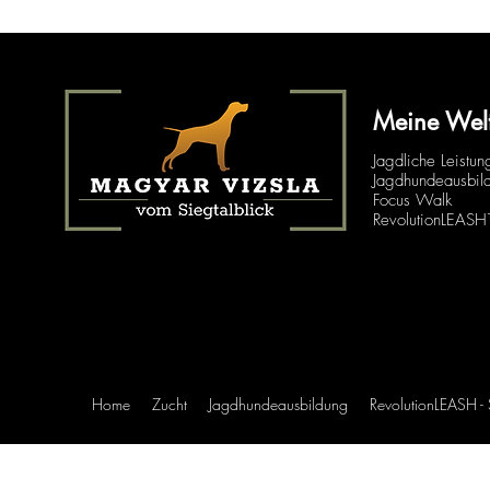
Meine Wel
Jagdliche Leistun
Jagdhundeausbil
Focus Walk
RevolutionLEAS
Home
Zucht
Jagdhundeausbildung
RevolutionLEASH -