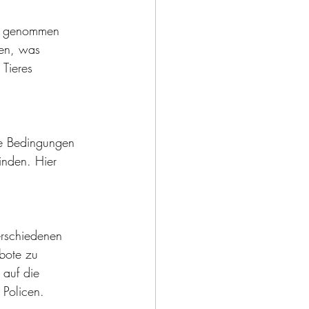
ch genommen 
gen, was 
Tieres 
ie Bedingungen 
inden. Hier 
erschiedenen 
ebote zu 
 auf die 
 Policen.