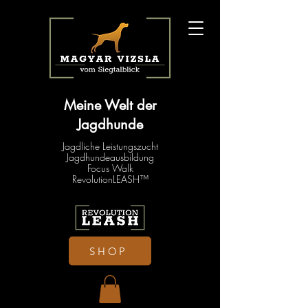
Meine Welt der
Jagdhunde
Jagdliche Leistungszucht
Jagdhundeausbildung
Focus Walk
RevolutionLEASH™
SHOP