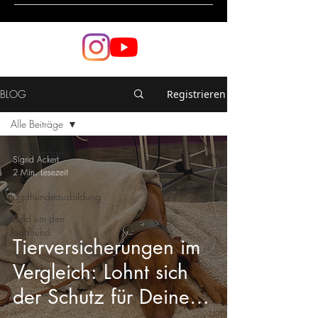
BLOG
Registrieren
Alle Beiträge
Alle Beiträge
Sigrid Ackert
2 Min. Lesezeit
Zucht
Jagdhundeausbildung
Rund um den
Jagdhund
Tierversicherungen im
Vergleich: Lohnt sich
der Schutz für Deinen