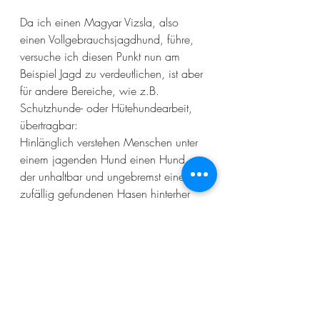
Da ich einen Magyar Vizsla, also 
einen Vollgebrauchsjagdhund, führe, 
versuche ich diesen Punkt nun am 
Beispiel Jagd zu verdeutlichen, ist aber 
für andere Bereiche, wie z.B. 
Schutzhunde- oder Hütehundearbeit, 
übertragbar:
Hinlänglich verstehen Menschen unter 
einem jagenden Hund einen Hund, 
der unhaltbar und ungebremst einem 
zufällig gefundenen Hasen hinterher 
hetzt und ihn tötet und frißt, sollte er ihn 
erwischen. Motivation des Jägers ist 
allerdings selbst Beute zu machen um 
der Natur ein hochwertiges 
Lebensmittel zu entnehmen, das den 
Jäger ernährt. Er benötigt also mit 
Nichten einen Hund der wildert, 