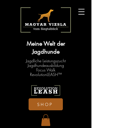
Meine Welt der
Jagdhunde
Jagdliche Leistungszucht
Jagdhundeausbildung
Focus Walk
RevolutionLEASH™
SHOP