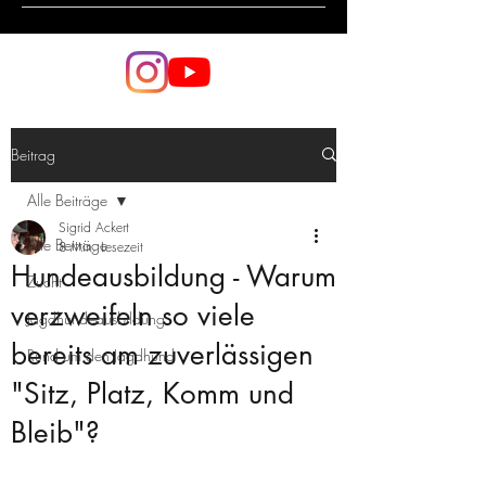
Beitrag
Alle Beiträge
Sigrid Ackert
Alle Beiträge
8 Min. Lesezeit
Hundeausbildung - Warum
Zucht
verzweifeln so viele
Jagdhundeausbildung
bereits am zuverlässigen
Rund um den Jagdhund
"Sitz, Platz, Komm und
Bleib"?