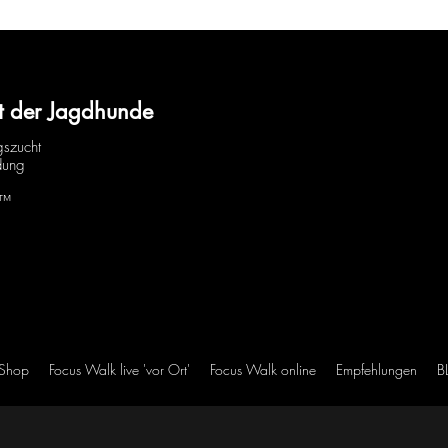
t der Jagdhunde
gszucht
dung
H™
 Shop
Focus Walk live 'vor Ort'
Focus Walk online
Empfehlungen
B