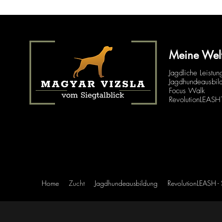
Meine Wel
Jagdliche Leistun
Jagdhundeausbil
Focus Walk
RevolutionLEAS
Home
Zucht
Jagdhundeausbildung
RevolutionLEASH -