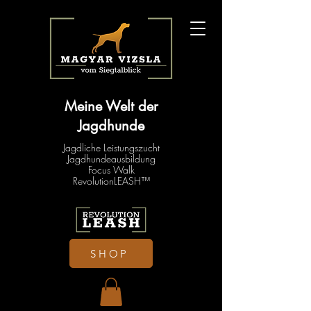
Meine Welt der
Jagdhunde
Jagdliche Leistungszucht
Jagdhundeausbildung
Focus Walk
RevolutionLEASH™
SHOP