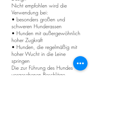
Nicht empfohlen wird die
Verwendung bei:
• besonders großen und
schweren Hunderassen
• Hunden mit außergewöhnlich
hoher Zugkraft
• Hunden, die regelmäßig mit
hoher Wucht in die Leine
springen
Die zur Führung des Hundes
vorgesehenen Beschläge
entsprechen den üblichen
Bruchlaststandards
hochwertiger Hundeleinen.
Sicherheitshinweise
Vor jeder Verwendung sind
sämtliche Beschläge, Karabiner,