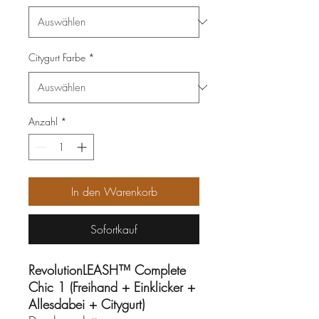
Citygurt Farbe
*
Anzahl
*
In den Warenkorb
Sofortkauf
RevolutionLEASH™ Complete
Chic 1 (Freihand + Einklicker +
Allesdabei + Citygurt)