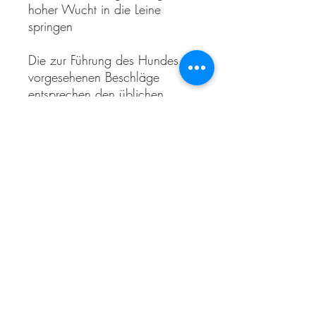
hoher Wucht in die Leine
springen
Die zur Führung des Hundes
vorgesehenen Beschläge
entsprechen den üblichen
Bruchlaststandards
hochwertiger Hundeleinen.
Sicherheitshinweise
Vor jeder Verwendung sind
sämtliche Beschläge, Karabiner,
Rundringe, Klickringe und
Verbindungselemente auf
Beschädigungen, Verschleiß
oder Materialermüdung zu
prüfen. Die Schlupfhalsung ist
vor der ersten Nutzung
sorgfältig an den Halsumfang