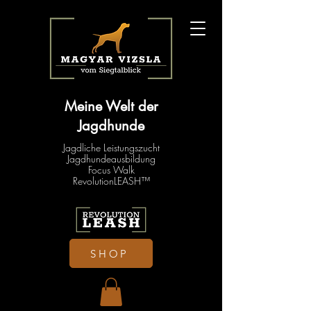
Meine Welt der
Jagdhunde
Jagdliche Leistungszucht
Jagdhundeausbildung
Focus Walk
RevolutionLEASH™
SHOP