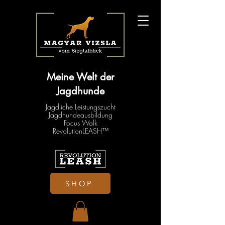
Meine Welt der
Jagdhunde
Jagdliche Leistungszucht
Jagdhundeausbildung
Focus Walk
RevolutionLEASH™
SHOP