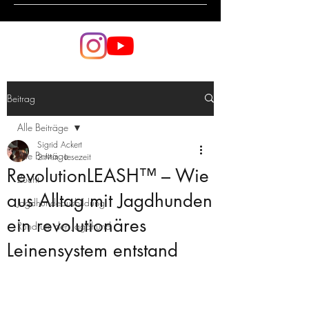
Beitrag
Alle Beiträge
Sigrid Ackert
Alle Beiträge
2 Min. Lesezeit
RevolutionLEASH™ – Wie
Zucht
aus Alltag mit Jagdhunden
Jagdhundeausbildung
ein revolutionäres
Rund um den Jagdhund
Leinensystem entstand