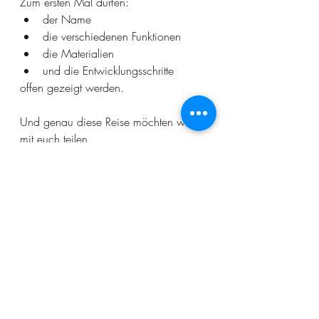
Zum ersten Mal dürfen:
der Name
die verschiedenen Funktionen 
die Materialien 
und die Entwicklungsschritte
offen gezeigt werden.
Und genau diese Reise möchten wir 
mit euch teilen.
Werde Teil der ersten 
RevolutionLEASH™ 
Community
Die erste kleine Serie befindet sich 
aktuell in Vorbereitung.