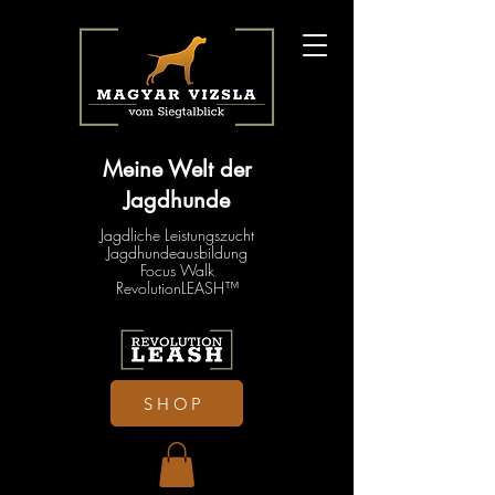
Meine Welt der
Jagdhunde
Jagdliche Leistungszucht
Jagdhundeausbildung
Focus Walk
RevolutionLEASH™
SHOP